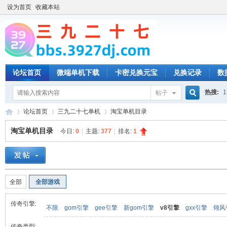
设为首页
收藏本站
论坛首页
微端单机下载
卡密兑换元宝
兑换记录
数
热搜:
1
帖子
搜
论坛首页
三九二十七单机
淘宝单机目录
淘宝单机目录
今日:
0
|
主题:
377
|
排名:
1
索
三
»
›
›
全部
全部游戏
传奇引擎:
不限
gom引擎
gee引擎
新gom引擎
v8引擎
gxx引擎
翎风
传奇类型: