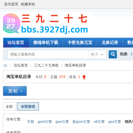
设为首页
收藏本站
论坛首页
微端单机下载
卡密兑换元宝
兑换记录
数
热搜:
1
帖子
搜
论坛首页
三九二十七单机
淘宝单机目录
淘宝单机目录
今日:
0
|
主题:
374
|
排名:
1
索
三
»
›
›
全部
全部游戏
传奇引擎:
不限
gom引擎
gee引擎
新gom引擎
v8引擎
gxx引擎
翎风
传奇类型: