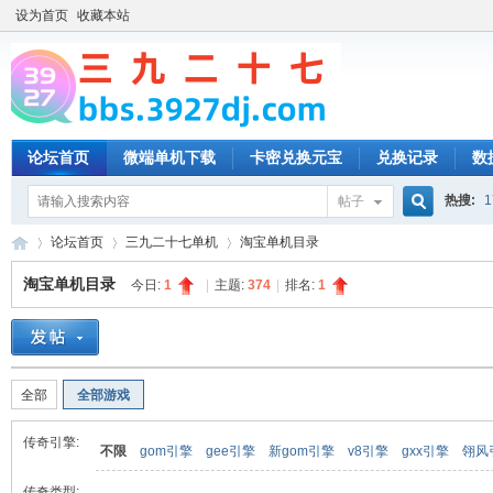
设为首页
收藏本站
论坛首页
微端单机下载
卡密兑换元宝
兑换记录
数
热搜:
1
帖子
搜
论坛首页
三九二十七单机
淘宝单机目录
淘宝单机目录
今日:
1
|
主题:
374
|
排名:
1
索
三
»
›
›
全部
全部游戏
传奇引擎:
不限
gom引擎
gee引擎
新gom引擎
v8引擎
gxx引擎
翎风
传奇类型: