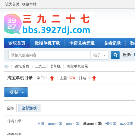
设为首页
收藏本站
论坛首页
微端单机下载
卡密兑换元宝
兑换记录
数
热搜:
帖子
搜
论坛首页
三九二十七单机
淘宝单机目录
淘宝单机目录
今日:
1
|
主题:
374
|
排名:
1
索
三
»
›
›
全部
全部游戏
传奇引擎:
不限
gom引擎
gee引擎
新gom引擎
v8引擎
gxx引擎
传奇类型: