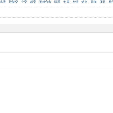
冰雪
轻微变
中变
超变
英雄合击
暗黑
专属
剧情
铭文
宠物
佣兵
极