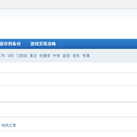
据存档备份
游戏安装攻略
176
185
三职业
复古
轻微变
中变
超变
迷失
专属
翎风引擎