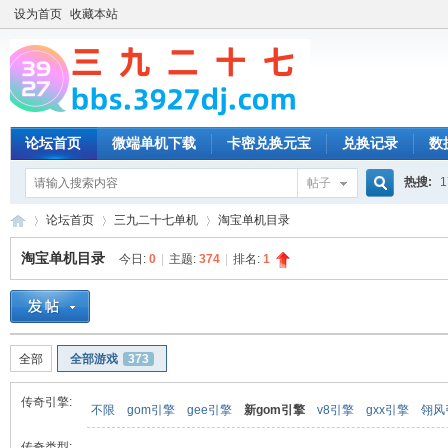
设为首页
收藏本站
论坛首页
微端单机下载
卡密兑换元宝
兑换记录
数
热搜:
1
帖子
搜
论坛首页
三九二十七单机
淘宝单机目录
淘宝单机目录
今日:
0
|
主题:
374
|
排名:
1
索
三
»
›
›
全部
全部游戏
373
传奇引擎:
不限
gom引擎
gee引擎
新gom引擎
v8引擎
gxx引擎
翎风
传奇类型: