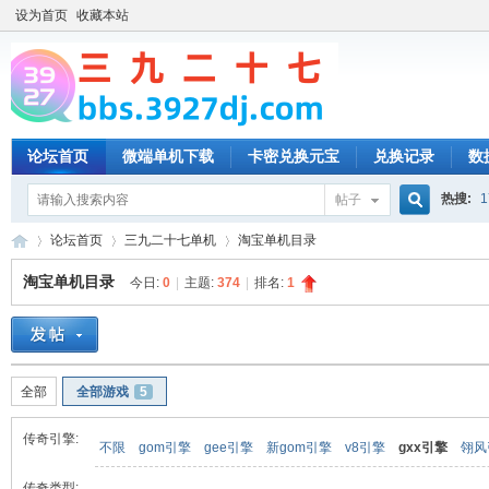
设为首页
收藏本站
论坛首页
微端单机下载
卡密兑换元宝
兑换记录
数
热搜:
1
帖子
搜
论坛首页
三九二十七单机
淘宝单机目录
淘宝单机目录
今日:
0
|
主题:
374
|
排名:
1
索
三
»
›
›
全部
全部游戏
5
传奇引擎:
不限
gom引擎
gee引擎
新gom引擎
v8引擎
gxx引擎
翎风
传奇类型: