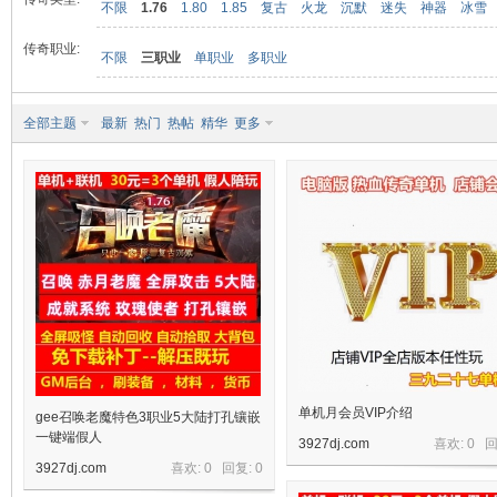
不限
1.76
1.80
1.85
复古
火龙
沉默
迷失
神器
冰雪
传奇职业:
不限
三职业
单职业
多职业
九
全部主题
最新
热门
热帖
精华
更多
二
单机月会员VIP介绍
gee召唤老魔特色3职业5大陆打孔镶嵌
一键端假人
3927dj.com
喜欢: 0 
3927dj.com
喜欢: 0 回复:
0