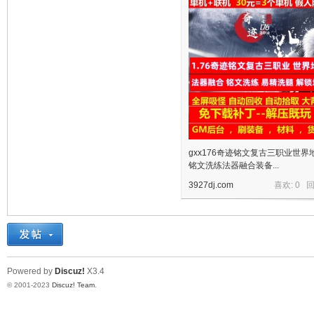
十
七
gxx176奇迹铭文复古三职业世界
铭文洗练法器融合装备...
3927dj.com
喜欢: 0 
Powered by
Discuz!
X3.4
© 2001-2023
Discuz! Team
.
淘