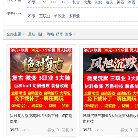
不限
1.76
1.80
1.85
复古
火龙
沉默
迷失
神器
冰雪
传奇职业:
不限
三职业
单职业
多职业
九
全部主题
最新
热门
热帖
精华
更多
二
决对复古微变3职业5大陆百种buff切割
风旭沉默三职业3大陆微变材料收
倍攻
蛊神技
3927dj.com
喜欢: 0 回复:
0
3927dj.com
喜欢: 0 