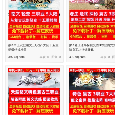
gee帝王沉默铭文三职业5大陆十五重
gee老庄送终探秘复古3职业魔龙
骷髅特戒神兽
随身工坊淬炼开孔
3927dj.com
喜欢: 0 回复:
0
3927dj.com
喜欢: 0 