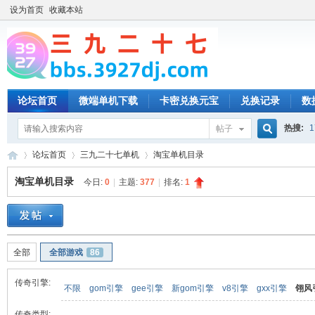
设为首页
收藏本站
论坛首页
微端单机下载
卡密兑换元宝
兑换记录
数
热搜:
1
帖子
搜
论坛首页
三九二十七单机
淘宝单机目录
淘宝单机目录
今日:
0
|
主题:
377
|
排名:
1
索
三
»
›
›
全部
全部游戏
86
传奇引擎:
不限
gom引擎
gee引擎
新gom引擎
v8引擎
gxx引擎
翎风
传奇类型: