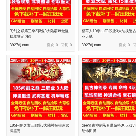
问剑之巅第三季3职业3大陆葫芦觉醒
稻草人10季buff3职业3大陆执迷
拾取鉴定词条
业天赋
3927dj.com
喜欢: 0 回复:
0
3927dj.com
喜欢: 0 
宝
单
185问剑之巅三职业3大陆神装锻造武
gee复古神剑录专属命格3职业15
将鉴定
配饰图腾