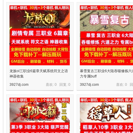
十
七
龙族ol三职业6篇章天赋系统符文之语
暴雪复古三职业6大陆吞噬修炼六
神器收集
力专属buff
3927dj.com
喜欢: 0 回复:
0
3927dj.com
喜欢: 0 
淘