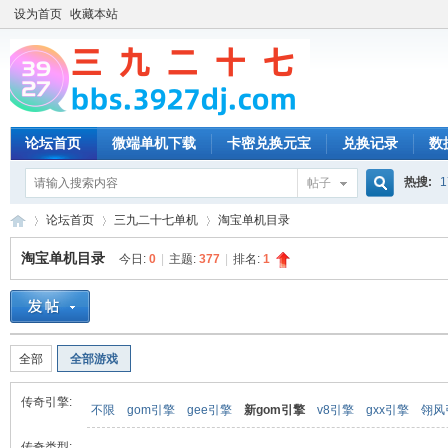
设为首页
收藏本站
论坛首页
微端单机下载
卡密兑换元宝
兑换记录
数
热搜:
1
帖子
搜
论坛首页
三九二十七单机
淘宝单机目录
淘宝单机目录
今日:
0
|
主题:
377
|
排名:
1
索
三
»
›
›
全部
全部游戏
传奇引擎:
不限
gom引擎
gee引擎
新gom引擎
v8引擎
gxx引擎
翎风
传奇类型: