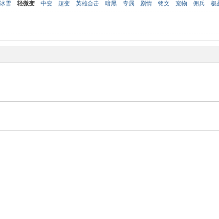
冰雪
轻微变
中变
超变
英雄合击
暗黑
专属
剧情
铭文
宠物
佣兵
极