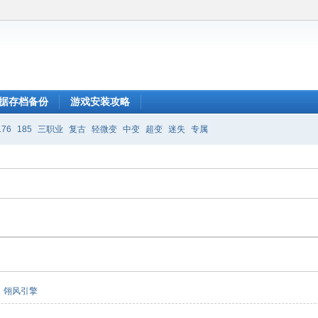
据存档备份
游戏安装攻略
176
185
三职业
复古
轻微变
中变
超变
迷失
专属
翎风引擎