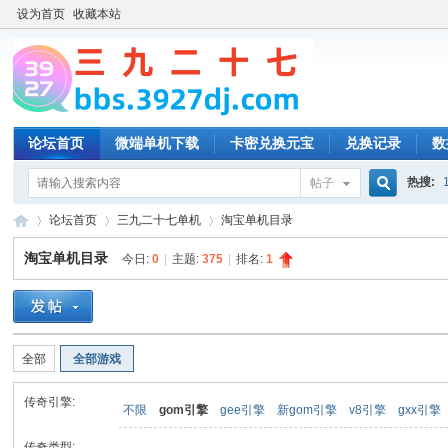
设为首页
收藏本站
论坛首页
微端单机下载
卡密兑换元宝
兑换记录
数
热搜:
帖子
搜
论坛首页
三九二十七单机
淘宝单机目录
淘宝单机目录
今日:
0
|
主题:
375
|
排名:
1
索
三
»
›
›
全部
全部游戏
传奇引擎:
不限
gom引擎
gee引擎
新gom引擎
v8引擎
gxx引擎
传奇类型: