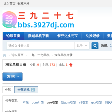
设为首页
收藏本站
论坛首页
微端单机下载
卡密兑换元宝
兑换记录
数
热搜:
1
帖子
搜
论坛首页
三九二十七单机
淘宝单机目录
淘宝单机目录
今日:
0
|
主题:
373
|
排名:
1
索
三
»
›
›
全部
全部游戏
3
传奇引擎:
不限
gom引擎
gee引擎
新gom引擎
v8引擎
gxx引擎
翎风
传奇类型: