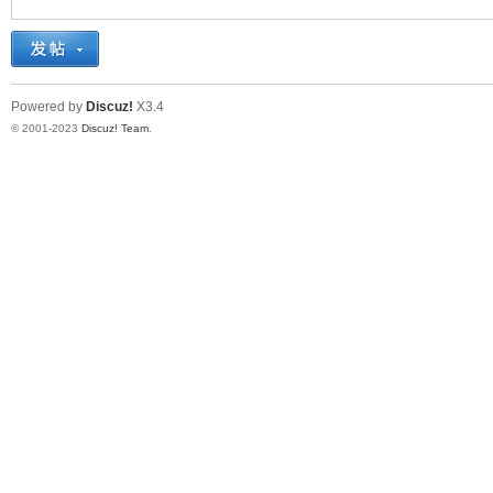
十
Powered by
Discuz!
X3.4
© 2001-2023
Discuz! Team
.
七
淘