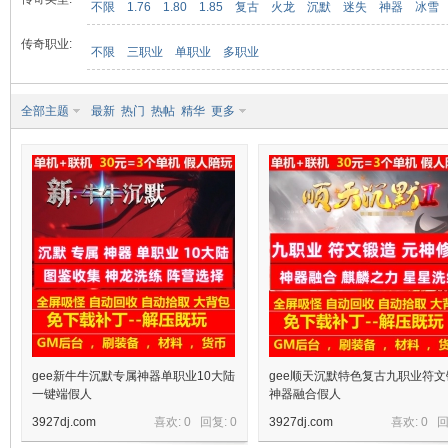
不限
1.76
1.80
1.85
复古
火龙
沉默
迷失
神器
冰雪
传奇职业:
不限
三职业
单职业
多职业
九
全部主题
最新
热门
热帖
精华
更多
二
gee新牛牛沉默专属神器单职业10大陆
gee顺天沉默特色复古九职业符文
一键端假人
神器融合假人
3927dj.com
喜欢: 0 回复:
0
3927dj.com
喜欢: 0 