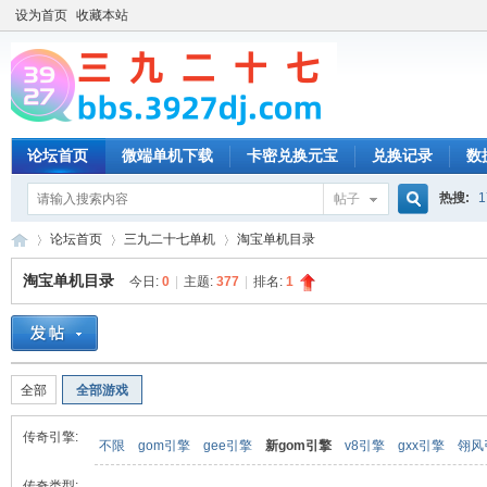
设为首页
收藏本站
论坛首页
微端单机下载
卡密兑换元宝
兑换记录
数
热搜:
1
帖子
搜
论坛首页
三九二十七单机
淘宝单机目录
淘宝单机目录
今日:
0
|
主题:
377
|
排名:
1
索
三
»
›
›
全部
全部游戏
传奇引擎:
不限
gom引擎
gee引擎
新gom引擎
v8引擎
gxx引擎
翎风
传奇类型: