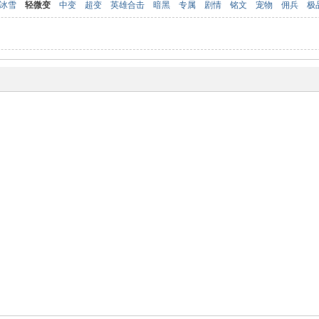
冰雪
轻微变
中变
超变
英雄合击
暗黑
专属
剧情
铭文
宠物
佣兵
极