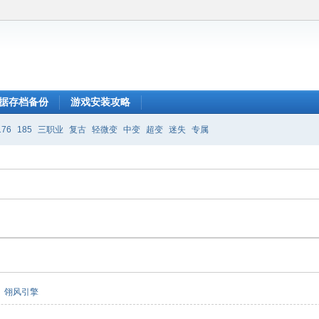
据存档备份
游戏安装攻略
176
185
三职业
复古
轻微变
中变
超变
迷失
专属
翎风引擎