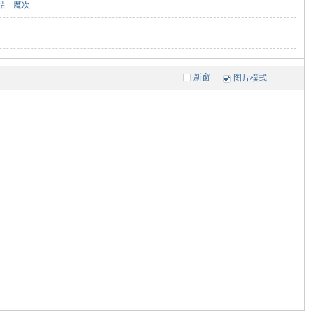
品
魔次
新窗
图片模式