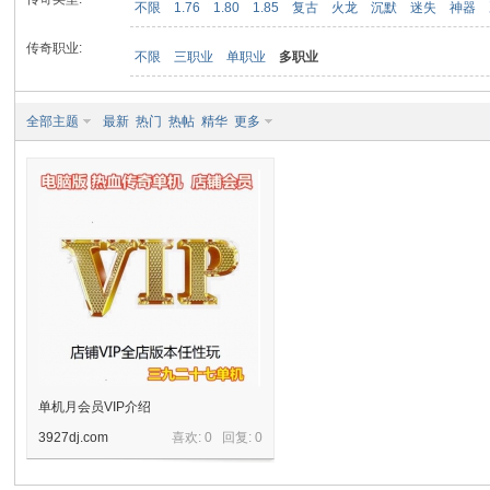
不限
1.76
1.80
1.85
复古
火龙
沉默
迷失
神器
传奇职业:
不限
三职业
单职业
多职业
九
全部主题
最新
热门
热帖
精华
更多
二
单机月会员VIP介绍
3927dj.com
喜欢: 0 回复:
0