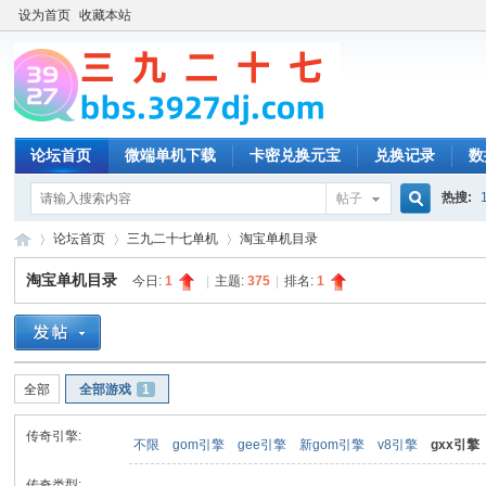
设为首页
收藏本站
论坛首页
微端单机下载
卡密兑换元宝
兑换记录
数
热搜:
帖子
搜
论坛首页
三九二十七单机
淘宝单机目录
淘宝单机目录
今日:
1
|
主题:
375
|
排名:
1
索
三
»
›
›
全部
全部游戏
1
传奇引擎:
不限
gom引擎
gee引擎
新gom引擎
v8引擎
gxx引擎
传奇类型: