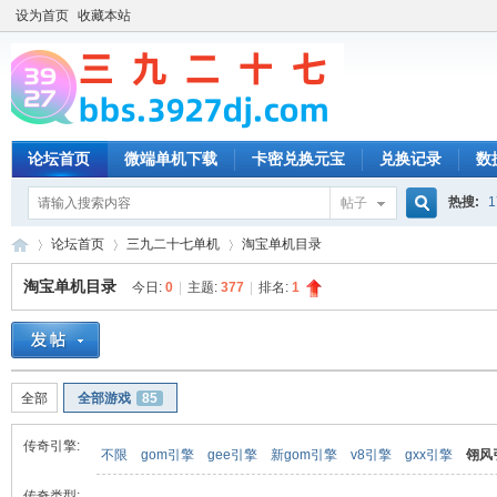
设为首页
收藏本站
论坛首页
微端单机下载
卡密兑换元宝
兑换记录
数
热搜:
1
帖子
搜
论坛首页
三九二十七单机
淘宝单机目录
淘宝单机目录
今日:
0
|
主题:
377
|
排名:
1
索
三
»
›
›
全部
全部游戏
85
传奇引擎:
不限
gom引擎
gee引擎
新gom引擎
v8引擎
gxx引擎
翎风
传奇类型: