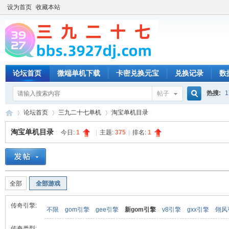
设为首页
收藏本站
论坛首页
微端单机下载
卡密兑换元宝
兑换记录
数
热搜:
1
帖子
搜
论坛首页
三九二十七单机
淘宝单机目录
淘宝单机目录
今日:
1
|
主题:
375
|
排名:
1
索
三
»
›
›
全部
全部游戏
传奇引擎:
不限
gom引擎
gee引擎
新gom引擎
v8引擎
gxx引擎
翎风
传奇类型: