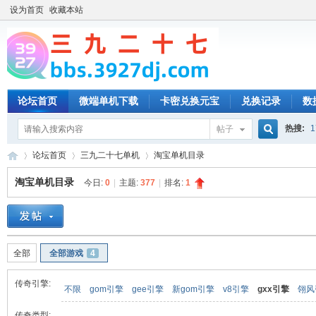
设为首页
收藏本站
论坛首页
微端单机下载
卡密兑换元宝
兑换记录
数
热搜:
1
帖子
搜
论坛首页
三九二十七单机
淘宝单机目录
淘宝单机目录
今日:
0
|
主题:
377
|
排名:
1
索
三
»
›
›
全部
全部游戏
4
传奇引擎:
不限
gom引擎
gee引擎
新gom引擎
v8引擎
gxx引擎
翎风
传奇类型: