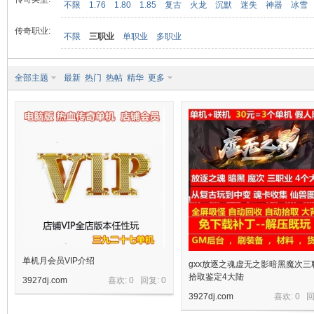
不限
1.76
1.80
1.85
复古
火龙
沉默
迷失
神器
冰雪
传奇职业:
不限
三职业
单职业
多职业
九
全部主题
最新
热门
热帖
精华
更多
二
单机月会员VIP介绍
gxx放逐之魂虚无之影暗黑魔次三
拾取鉴定4大陆
3927dj.com
喜欢: 0 回复:
0
3927dj.com
喜欢: 0 