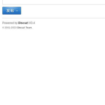
十
Powered by
Discuz!
X3.4
© 2001-2023
Discuz! Team
.
七
淘