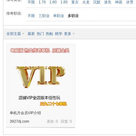
不限
1.76
1.80
1.85
复古
火龙
沉默
迷失
神器
冰雪
传奇职业:
不限
三职业
单职业
多职业
九
全部主题
最新
热门
热帖
精华
更多
二
单机月会员VIP介绍
3927dj.com
喜欢: 0 回复:
0