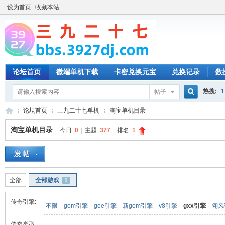
设为首页
收藏本站
论坛首页
微端单机下载
卡密兑换元宝
兑换记录
数
热搜:
1
帖子
搜
论坛首页
三九二十七单机
淘宝单机目录
淘宝单机目录
今日:
0
|
主题:
377
|
排名:
1
索
三
»
›
›
全部
全部游戏
1
传奇引擎:
不限
gom引擎
gee引擎
新gom引擎
v8引擎
gxx引擎
翎风
传奇类型: