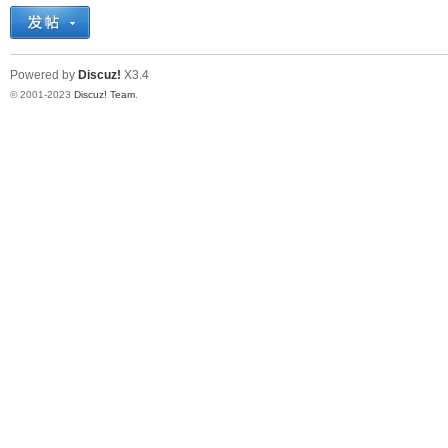
十
Powered by
Discuz!
X3.4
© 2001-2023
Discuz! Team
.
七
淘