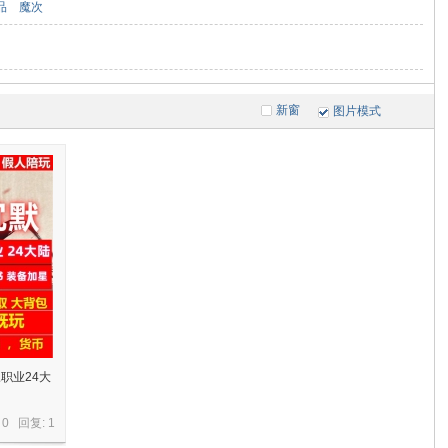
品
魔次
新窗
图片模式
职业24大
 0 回复:
1