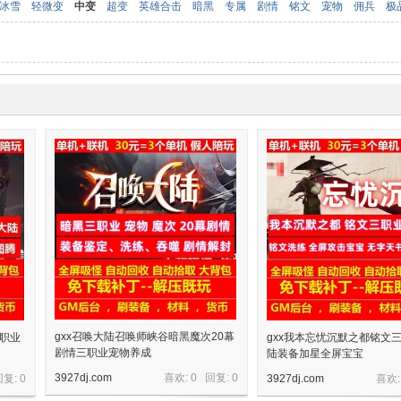
冰雪
轻微变
中变
超变
英雄合击
暗黑
专属
剧情
铭文
宠物
佣兵
极
gxx召唤大陆召唤师峡谷暗黑魔次20幕
三职业
gxx我本忘忧沉默之都铭文三
剧情三职业宠物养成
陆装备加星全屏宝宝
3927dj.com
喜欢: 0 回复:
0
回复:
0
3927dj.com
喜欢: