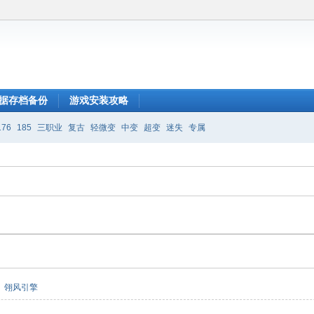
据存档备份
游戏安装攻略
176
185
三职业
复古
轻微变
中变
超变
迷失
专属
翎风引擎