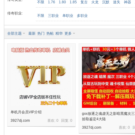
不限
1.76
1.80
1.85
复古
火龙
沉默
迷失
神器
传奇职业:
不限
三职业
单职业
多职业
九
全部主题
最新
热门
热帖
精华
更多
二
单机月会员VIP介绍
gxx放逐之魂虚无之影暗黑魔次
拾取鉴定4大陆
3927dj.com
喜欢: 0 回复:
0
3927dj.com
喜欢: 0 