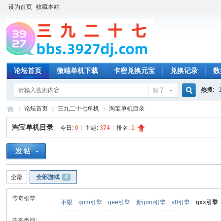
设为首页
收藏本站
论坛首页
微端单机下载
卡密兑换元宝
兑换记录
数
热搜:
帖子
搜
论坛首页
三九二十七单机
淘宝单机目录
淘宝单机目录
今日:
0
|
主题:
374
|
排名:
1
索
三
»
›
›
全部
全部游戏
4
传奇引擎:
不限
gom引擎
gee引擎
新gom引擎
v8引擎
gxx引擎
传奇类型: