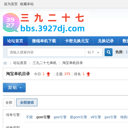
设为首页
收藏本站
论坛首页
微端单机下载
卡密兑换元宝
兑换记录
数
热搜:
1
帖子
搜
论坛首页
三九二十七单机
淘宝单机目录
淘宝单机目录
今日:
1
|
主题:
375
|
排名:
1
索
三
»
›
›
全部
全部游戏
传奇引擎:
不限
gom引擎
gee引擎
新gom引擎
v8引擎
gxx引擎
翎风
传奇类型: