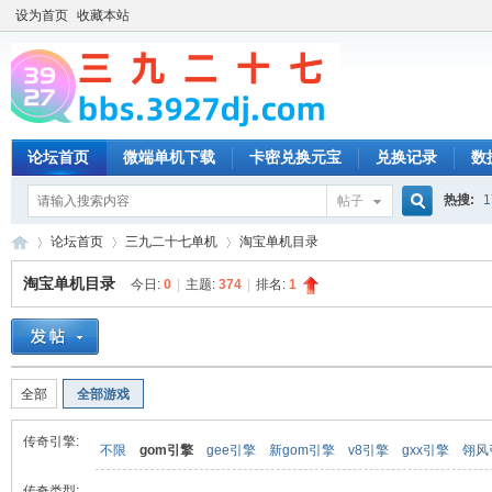
设为首页
收藏本站
论坛首页
微端单机下载
卡密兑换元宝
兑换记录
数
热搜:
1
帖子
搜
论坛首页
三九二十七单机
淘宝单机目录
淘宝单机目录
今日:
0
|
主题:
374
|
排名:
1
索
三
»
›
›
全部
全部游戏
传奇引擎:
不限
gom引擎
gee引擎
新gom引擎
v8引擎
gxx引擎
翎风
传奇类型: