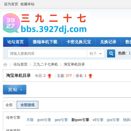
设为首页
收藏本站
论坛首页
微端单机下载
卡密兑换元宝
兑换记录
数
热搜:
1
帖子
搜
论坛首页
三九二十七单机
淘宝单机目录
淘宝单机目录
今日:
2
|
主题:
377
|
排名:
1
索
三
»
›
›
全部
全部游戏
传奇引擎:
不限
gom引擎
gee引擎
新gom引擎
v8引擎
gxx引擎
翎风
传奇类型: