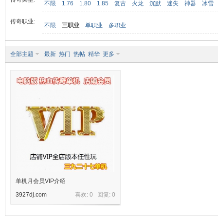
不限
1.76
1.80
1.85
复古
火龙
沉默
迷失
神器
冰雪
传奇职业:
不限
三职业
单职业
多职业
九
全部主题
最新
热门
热帖
精华
更多
二
单机月会员VIP介绍
3927dj.com
喜欢: 0 回复:
0