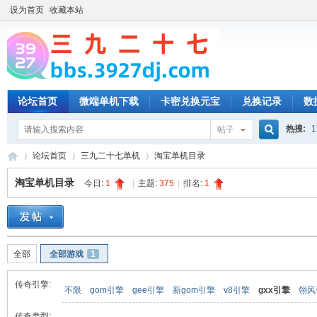
设为首页
收藏本站
论坛首页
微端单机下载
卡密兑换元宝
兑换记录
数
热搜:
1
帖子
搜
论坛首页
三九二十七单机
淘宝单机目录
淘宝单机目录
今日:
1
|
主题:
375
|
排名:
1
索
三
»
›
›
全部
全部游戏
1
传奇引擎:
不限
gom引擎
gee引擎
新gom引擎
v8引擎
gxx引擎
翎风
传奇类型: