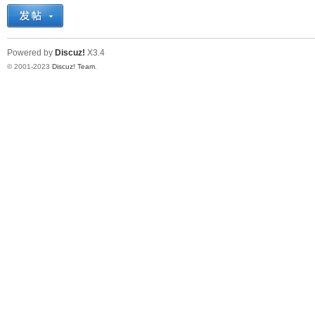
十
Powered by
Discuz!
X3.4
© 2001-2023
Discuz! Team
.
七
淘