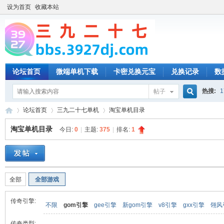
设为首页
收藏本站
论坛首页
微端单机下载
卡密兑换元宝
兑换记录
数
热搜:
1
帖子
搜
论坛首页
三九二十七单机
淘宝单机目录
淘宝单机目录
今日:
0
|
主题:
375
|
排名:
1
索
三
»
›
›
全部
全部游戏
传奇引擎:
不限
gom引擎
gee引擎
新gom引擎
v8引擎
gxx引擎
翎风
传奇类型: