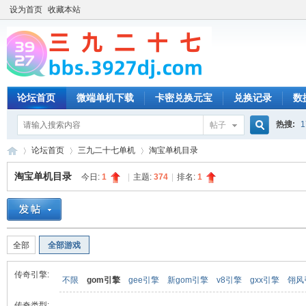
设为首页
收藏本站
论坛首页
微端单机下载
卡密兑换元宝
兑换记录
数
热搜:
1
帖子
搜
论坛首页
三九二十七单机
淘宝单机目录
淘宝单机目录
今日:
1
|
主题:
374
|
排名:
1
索
三
»
›
›
全部
全部游戏
传奇引擎:
不限
gom引擎
gee引擎
新gom引擎
v8引擎
gxx引擎
翎风
传奇类型: