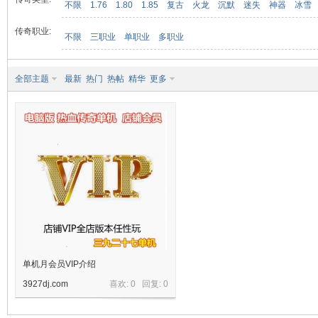
不限
1.76
1.80
1.85
复古
火龙
沉默
迷失
神器
冰雪
传奇职业:
不限
三职业
单职业
多职业
九
全部主题
最新
热门
热帖
精华
更多
二
单机月会员VIP介绍
3927dj.com
喜欢: 0 回复:
0