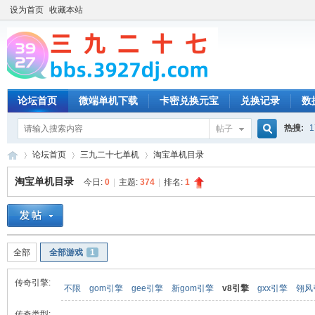
设为首页
收藏本站
论坛首页
微端单机下载
卡密兑换元宝
兑换记录
数
热搜:
1
帖子
搜
论坛首页
三九二十七单机
淘宝单机目录
淘宝单机目录
今日:
0
|
主题:
374
|
排名:
1
索
三
»
›
›
全部
全部游戏
1
传奇引擎:
不限
gom引擎
gee引擎
新gom引擎
v8引擎
gxx引擎
翎风
传奇类型: