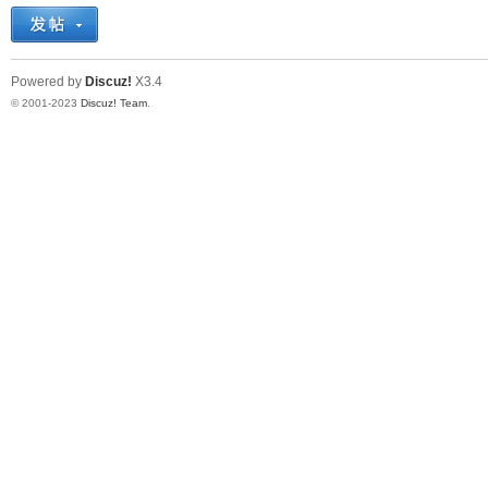
十
Powered by
Discuz!
X3.4
© 2001-2023
Discuz! Team
.
七
淘