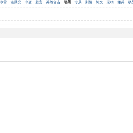
冰雪
轻微变
中变
超变
英雄合击
暗黑
专属
剧情
铭文
宠物
佣兵
极