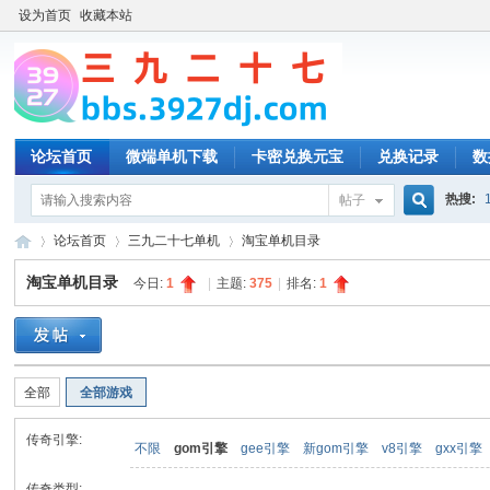
设为首页
收藏本站
论坛首页
微端单机下载
卡密兑换元宝
兑换记录
数
热搜:
帖子
搜
论坛首页
三九二十七单机
淘宝单机目录
淘宝单机目录
今日:
1
|
主题:
375
|
排名:
1
索
三
»
›
›
全部
全部游戏
传奇引擎:
不限
gom引擎
gee引擎
新gom引擎
v8引擎
gxx引擎
传奇类型: