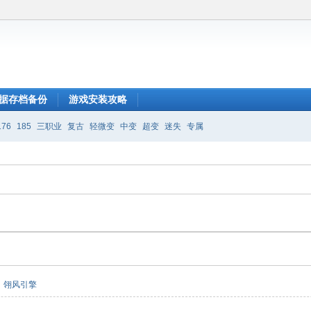
据存档备份
游戏安装攻略
176
185
三职业
复古
轻微变
中变
超变
迷失
专属
翎风引擎