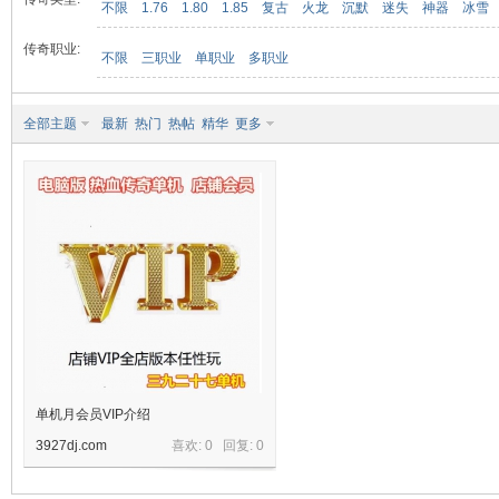
不限
1.76
1.80
1.85
复古
火龙
沉默
迷失
神器
冰雪
传奇职业:
不限
三职业
单职业
多职业
九
全部主题
最新
热门
热帖
精华
更多
二
单机月会员VIP介绍
3927dj.com
喜欢: 0 回复:
0