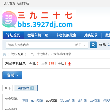
设为首页
收藏本站
论坛首页
微端单机下载
卡密兑换元宝
兑换记录
数
热搜:
1
帖子
搜
论坛首页
三九二十七单机
淘宝单机目录
淘宝单机目录
今日:
0
|
主题:
375
|
排名:
1
索
三
»
›
›
全部
全部游戏
1
传奇引擎:
不限
gom引擎
gee引擎
新gom引擎
v8引擎
gxx引擎
翎风
传奇类型: