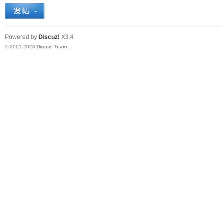
十
Powered by
Discuz!
X3.4
© 2001-2023
Discuz! Team
.
七
淘