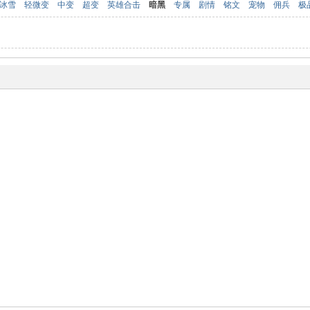
冰雪
轻微变
中变
超变
英雄合击
暗黑
专属
剧情
铭文
宠物
佣兵
极