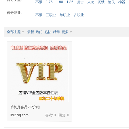
不限
1.76
1.80
1.85
复古
火龙
沉默
迷失
神器
传奇职业:
不限
三职业
单职业
多职业
九
全部主题
最新
热门
热帖
精华
更多
二
单机月会员VIP介绍
3927dj.com
喜欢: 0 回复:
0