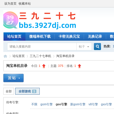
设为首页
收藏本站
论坛首页
微端单机下载
卡密兑换元宝
兑换记录
数
热搜:
帖子
搜
论坛首页
三九二十七单机
淘宝单机目录
淘宝单机目录
今日:
1
|
主题:
375
|
排名:
1
索
三
»
›
›
全部
全部游戏
1
传奇引擎:
不限
gom引擎
gee引擎
新gom引擎
v8引擎
gxx引擎
传奇类型: