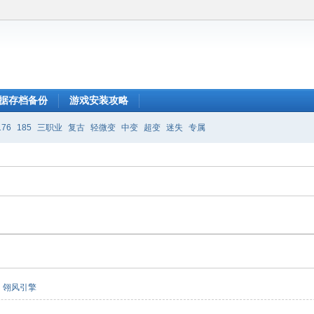
据存档备份
游戏安装攻略
176
185
三职业
复古
轻微变
中变
超变
迷失
专属
翎风引擎