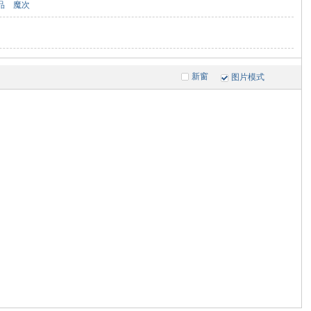
品
魔次
新窗
图片模式