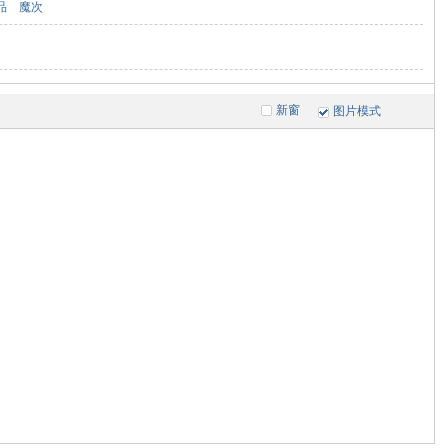
品
魔次
新窗
图片模式