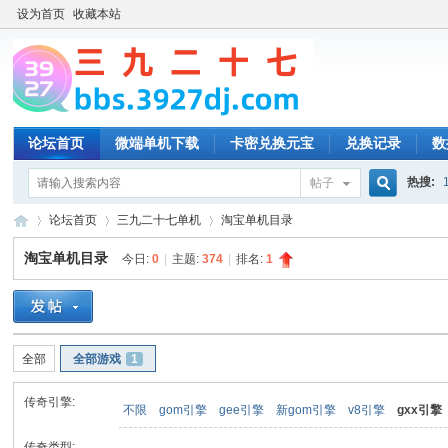
设为首页
收藏本站
论坛首页
微端单机下载
卡密兑换元宝
兑换记录
数
热搜:
帖子
搜
论坛首页
三九二十七单机
淘宝单机目录
淘宝单机目录
今日:
0
|
主题:
374
|
排名:
1
索
三
»
›
›
全部
全部游戏
1
传奇引擎:
不限
gom引擎
gee引擎
新gom引擎
v8引擎
gxx引擎
传奇类型: