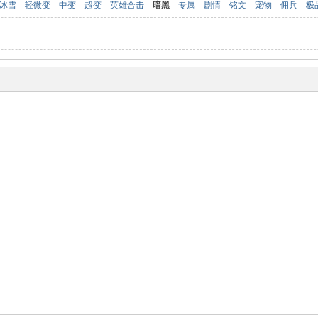
冰雪
轻微变
中变
超变
英雄合击
暗黑
专属
剧情
铭文
宠物
佣兵
极