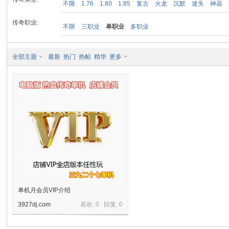
不限
1.76
1.80
1.85
复古
火龙
沉默
迷失
神器
传奇职业:
不限
三职业
单职业
多职业
九
全部主题
最新
热门
热帖
精华
更多
二
单机月会员VIP介绍
3927dj.com
喜欢: 0 回复:
0