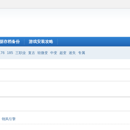
据存档备份
游戏安装攻略
176
185
三职业
复古
轻微变
中变
超变
迷失
专属
翎风引擎