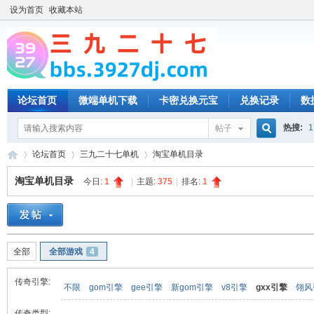
设为首页
收藏本站
论坛首页
微端单机下载
卡密兑换元宝
兑换记录
数
热搜:
1
帖子
搜
论坛首页
三九二十七单机
淘宝单机目录
淘宝单机目录
今日:
1
|
主题:
375
|
排名:
1
索
三
»
›
›
全部
全部游戏
4
传奇引擎:
不限
gom引擎
gee引擎
新gom引擎
v8引擎
gxx引擎
翎风
传奇类型: