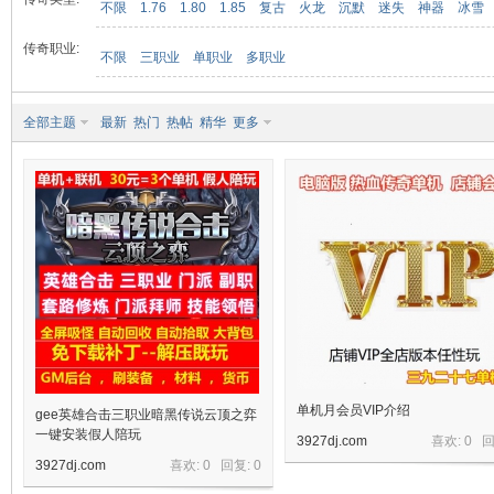
不限
1.76
1.80
1.85
复古
火龙
沉默
迷失
神器
冰雪
传奇职业:
不限
三职业
单职业
多职业
九
全部主题
最新
热门
热帖
精华
更多
二
单机月会员VIP介绍
gee英雄合击三职业暗黑传说云顶之弈
一键安装假人陪玩
3927dj.com
喜欢: 0 
3927dj.com
喜欢: 0 回复:
0