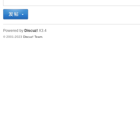
十
Powered by
Discuz!
X3.4
© 2001-2023
Discuz! Team
.
七
淘