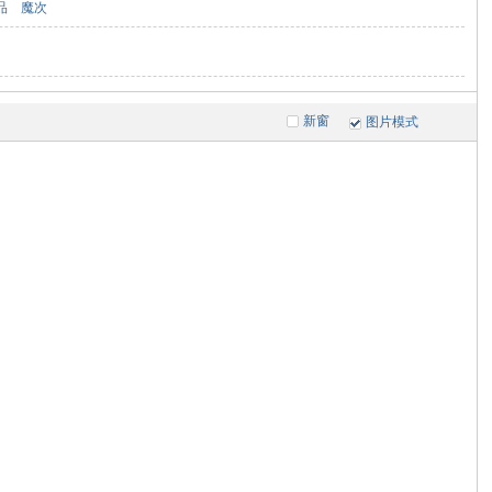
品
魔次
新窗
图片模式