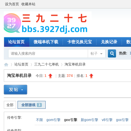
设为首页
收藏本站
论坛首页
微端单机下载
卡密兑换元宝
兑换记录
数
热搜:
帖子
搜
论坛首页
三九二十七单机
淘宝单机目录
淘宝单机目录
今日:
1
|
主题:
374
|
排名:
1
索
三
»
›
›
全部
全部游戏
3
传奇引擎:
不限
gom引擎
gee引擎
新gom引擎
v8引擎
gxx引擎
传奇类型: