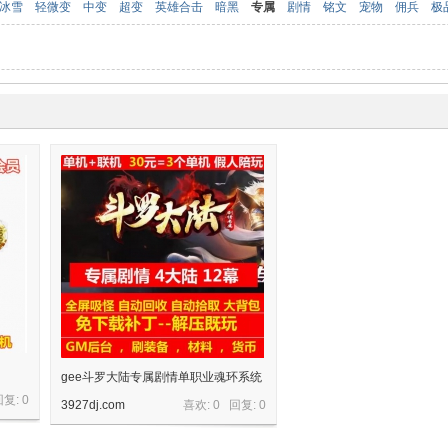
冰雪
轻微变
中变
超变
英雄合击
暗黑
专属
剧情
铭文
宠物
佣兵
极
gee斗罗大陆专属剧情单职业魂环系统
回复:
0
3927dj.com
喜欢: 0 回复:
0