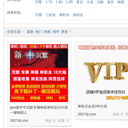
不限
1.76
1.80
1.85
复古
火龙
沉默
迷失
神器
传奇职业:
不限
三职业
单职业
多职业
九
全部主题
最新
热门
热帖
精华
更多
二
单机月会员VIP介绍
gee新牛牛沉默专属神器单职业10大陆
一键端假人
3927dj.com
喜欢: 0 
3927dj.com
喜欢: 0 回复:
0