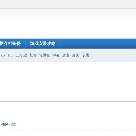
据存档备份
游戏安装攻略
176
185
三职业
复古
轻微变
中变
超变
迷失
专属
翎风引擎