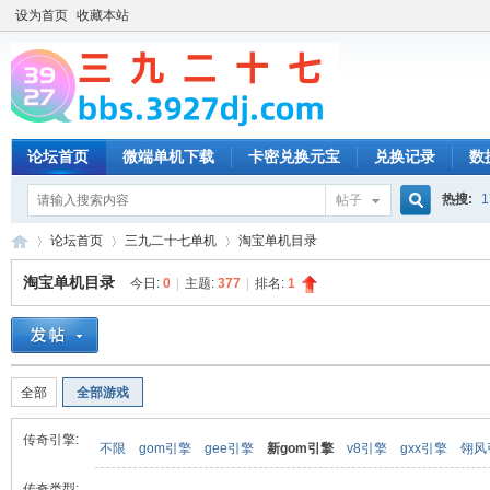
设为首页
收藏本站
论坛首页
微端单机下载
卡密兑换元宝
兑换记录
数
热搜:
1
帖子
搜
论坛首页
三九二十七单机
淘宝单机目录
淘宝单机目录
今日:
0
|
主题:
377
|
排名:
1
索
三
»
›
›
全部
全部游戏
传奇引擎:
不限
gom引擎
gee引擎
新gom引擎
v8引擎
gxx引擎
翎风
传奇类型: