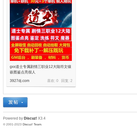
十
七
gxx道士专属剧情三职业12大陆符文镶
嵌图鉴点亮假人
3927dj.com
喜欢: 0 回复:
2
Powered by
Discuz!
X3.4
© 2001-2023
Discuz! Team
.
淘