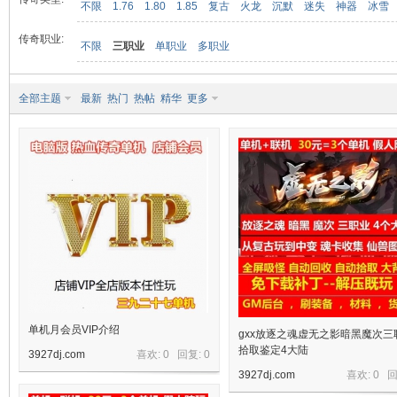
不限
1.76
1.80
1.85
复古
火龙
沉默
迷失
神器
冰雪
传奇职业:
不限
三职业
单职业
多职业
九
全部主题
最新
热门
热帖
精华
更多
二
单机月会员VIP介绍
gxx放逐之魂虚无之影暗黑魔次三
拾取鉴定4大陆
3927dj.com
喜欢: 0 回复:
0
3927dj.com
喜欢: 0 