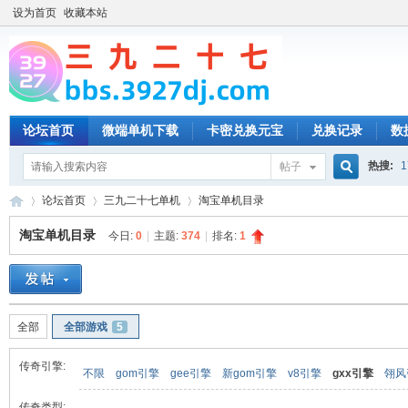
设为首页
收藏本站
论坛首页
微端单机下载
卡密兑换元宝
兑换记录
数
热搜:
1
帖子
搜
论坛首页
三九二十七单机
淘宝单机目录
淘宝单机目录
今日:
0
|
主题:
374
|
排名:
1
索
三
»
›
›
全部
全部游戏
5
传奇引擎:
不限
gom引擎
gee引擎
新gom引擎
v8引擎
gxx引擎
翎风
传奇类型: