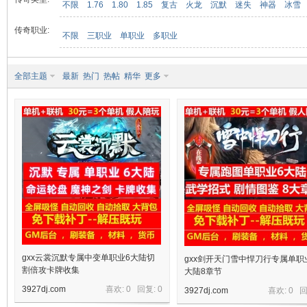
不限
1.76
1.80
1.85
复古
火龙
沉默
迷失
神器
冰雪
传奇职业:
不限
三职业
单职业
多职业
九
全部主题
最新
热门
热帖
精华
更多
二
gxx云裳沉默专属中变单职业6大陆切
gxx剑开天门雪中悍刀行专属单职
割倍攻卡牌收集
大陆8章节
3927dj.com
喜欢: 0 回复:
0
3927dj.com
喜欢: 0 