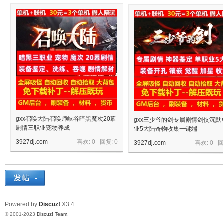
十
七
gxx召唤大陆召唤师峡谷暗黑魔次20幕
gxx三少爷的剑专属剧情剑侠沉默
剧情三职业宠物养成
业5大陆奇物收集一键端
3927dj.com
喜欢: 0 回复:
0
3927dj.com
喜欢: 0 
淘
Powered by
Discuz!
X3.4
© 2001-2023
Discuz! Team
.