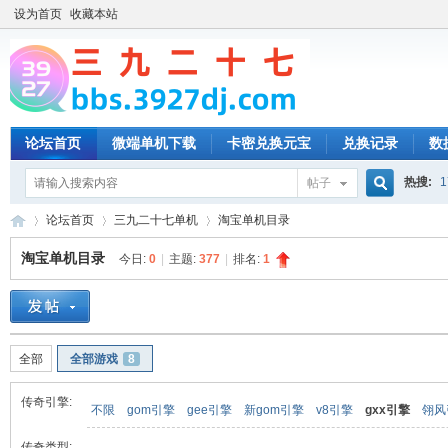
设为首页
收藏本站
论坛首页
微端单机下载
卡密兑换元宝
兑换记录
数
热搜:
1
帖子
搜
论坛首页
三九二十七单机
淘宝单机目录
淘宝单机目录
今日:
0
|
主题:
377
|
排名:
1
索
三
»
›
›
全部
全部游戏
8
传奇引擎:
不限
gom引擎
gee引擎
新gom引擎
v8引擎
gxx引擎
翎风
传奇类型: