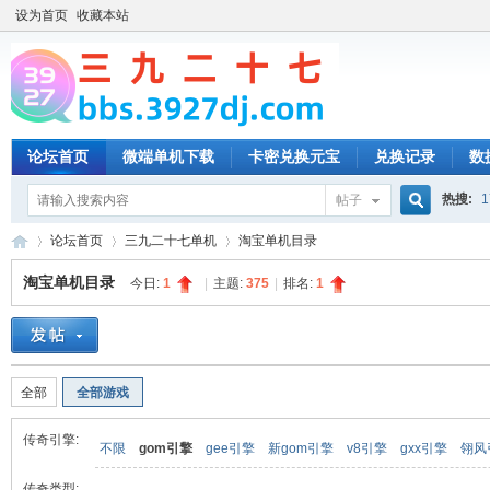
设为首页
收藏本站
论坛首页
微端单机下载
卡密兑换元宝
兑换记录
数
热搜:
1
帖子
搜
论坛首页
三九二十七单机
淘宝单机目录
淘宝单机目录
今日:
1
|
主题:
375
|
排名:
1
索
三
»
›
›
全部
全部游戏
传奇引擎:
不限
gom引擎
gee引擎
新gom引擎
v8引擎
gxx引擎
翎风
传奇类型: