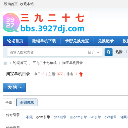
设为首页
收藏本站
论坛首页
微端单机下载
卡密兑换元宝
兑换记录
数
热搜:
1
帖子
搜
论坛首页
三九二十七单机
淘宝单机目录
淘宝单机目录
今日:
0
|
主题:
377
|
排名:
1
索
三
»
›
›
全部
全部游戏
传奇引擎:
不限
gom引擎
gee引擎
新gom引擎
v8引擎
gxx引擎
翎风
传奇类型: