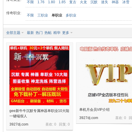
不限
1.76
1.80
1.85
复古
火龙
沉默
迷失
神器
冰雪
传奇职业:
不限
三职业
单职业
多职业
九
全部主题
最新
热门
热帖
精华
更多
二
单机月会员VIP介绍
gee新牛牛沉默专属神器单职业10大陆
一键端假人
3927dj.com
喜欢: 0 
3927dj.com
喜欢: 0 回复:
0