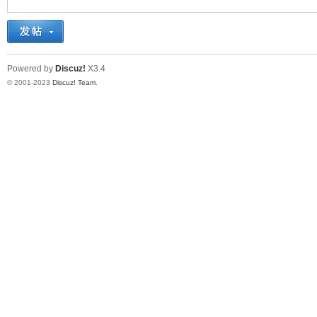
十
Powered by
Discuz!
X3.4
© 2001-2023
Discuz! Team
.
七
淘