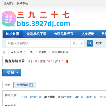
设为首页
收藏本站
论坛首页
微端单机下载
卡密兑换元宝
兑换记录
数
热搜:
1
帖子
搜
论坛首页
三九二十七单机
淘宝单机目录
淘宝单机目录
今日:
0
|
主题:
377
|
排名:
1
索
三
»
›
›
全部
全部游戏
3
传奇引擎:
不限
gom引擎
gee引擎
新gom引擎
v8引擎
gxx引擎
翎风
传奇类型: