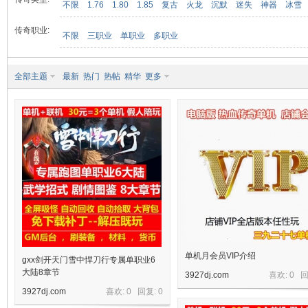
不限
1.76
1.80
1.85
复古
火龙
沉默
迷失
神器
冰雪
传奇职业:
不限
三职业
单职业
多职业
九
全部主题
最新
热门
热帖
精华
更多
二
单机月会员VIP介绍
gxx剑开天门雪中悍刀行专属单职业6
大陆8章节
3927dj.com
喜欢: 0 
3927dj.com
喜欢: 0 回复:
0