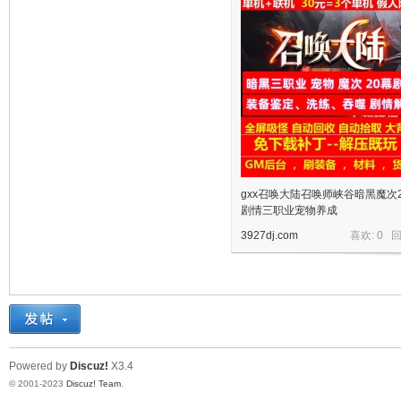
十
七
gxx召唤大陆召唤师峡谷暗黑魔次
剧情三职业宠物养成
3927dj.com
喜欢: 0 
Powered by
Discuz!
X3.4
淘
© 2001-2023
Discuz! Team
.