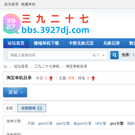
设为首页
收藏本站
论坛首页
微端单机下载
卡密兑换元宝
兑换记录
数
热搜:
1
帖子
搜
论坛首页
三九二十七单机
淘宝单机目录
淘宝单机目录
今日:
1
|
主题:
376
|
排名:
1
索
三
»
›
›
全部
全部游戏
7
传奇引擎:
不限
gom引擎
gee引擎
新gom引擎
v8引擎
gxx引擎
翎风
传奇类型: