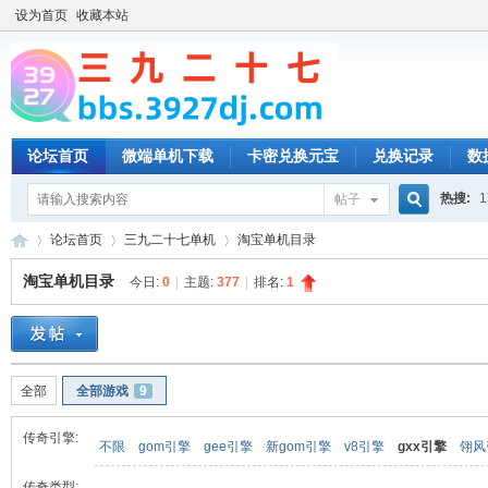
设为首页
收藏本站
论坛首页
微端单机下载
卡密兑换元宝
兑换记录
数
热搜:
1
帖子
搜
论坛首页
三九二十七单机
淘宝单机目录
淘宝单机目录
今日:
0
|
主题:
377
|
排名:
1
索
三
»
›
›
全部
全部游戏
9
传奇引擎:
不限
gom引擎
gee引擎
新gom引擎
v8引擎
gxx引擎
翎风
传奇类型: