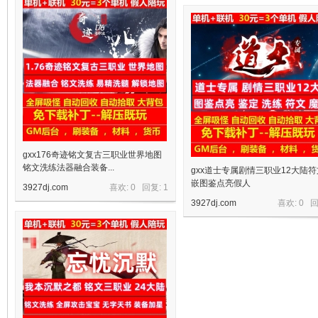
十
七
gxx176奇迹铭文复古三职业世界地图
铭文洗练法器融合装备...
gxx道士专属剧情三职业12大陆
嵌图鉴点亮假人
3927dj.com
喜欢: 0 回复:
1
3927dj.com
喜欢: 0 
淘