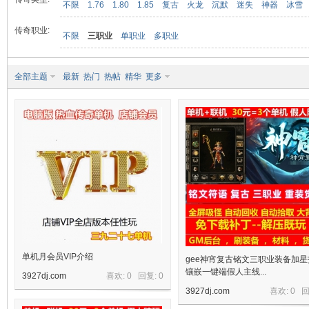
不限
1.76
1.80
1.85
复古
火龙
沉默
迷失
神器
冰雪
传奇职业:
不限
三职业
单职业
多职业
九
全部主题
最新
热门
热帖
精华
更多
二
单机月会员VIP介绍
gee神宵复古铭文三职业装备加星
镶嵌一键端假人主线...
3927dj.com
喜欢: 0 回复:
0
3927dj.com
喜欢: 0 