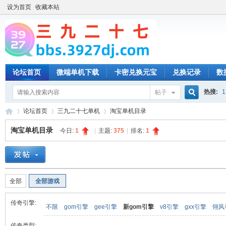
设为首页
收藏本站
论坛首页
微端单机下载
卡密兑换元宝
兑换记录
数
热搜:
1
帖子
搜
论坛首页
三九二十七单机
淘宝单机目录
淘宝单机目录
今日:
1
|
主题:
375
|
排名:
1
索
三
»
›
›
全部
全部游戏
传奇引擎:
不限
gom引擎
gee引擎
新gom引擎
v8引擎
gxx引擎
翎风
传奇类型: