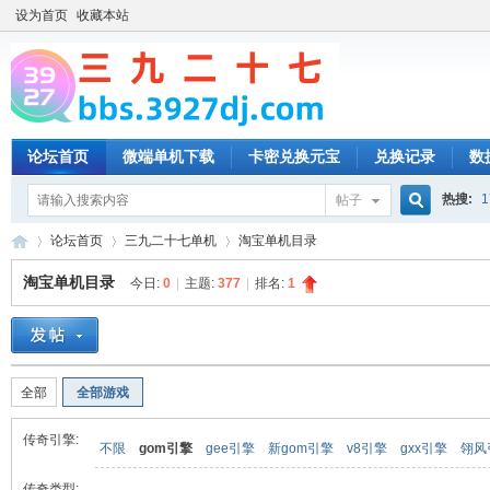
设为首页
收藏本站
论坛首页
微端单机下载
卡密兑换元宝
兑换记录
数
热搜:
1
帖子
搜
论坛首页
三九二十七单机
淘宝单机目录
淘宝单机目录
今日:
0
|
主题:
377
|
排名:
1
索
三
»
›
›
全部
全部游戏
传奇引擎:
不限
gom引擎
gee引擎
新gom引擎
v8引擎
gxx引擎
翎风
传奇类型: