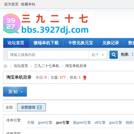
设为首页
收藏本站
论坛首页
微端单机下载
卡密兑换元宝
兑换记录
数
热搜:
1
帖子
搜
论坛首页
三九二十七单机
淘宝单机目录
淘宝单机目录
今日:
0
|
主题:
377
|
排名:
1
索
三
»
›
›
全部
全部游戏
1
传奇引擎:
不限
gom引擎
gee引擎
新gom引擎
v8引擎
gxx引擎
翎风
传奇类型: