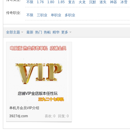
不限
1.76
1.80
1.85
复古
火龙
沉默
迷失
神器
冰雪
传奇职业:
不限
三职业
单职业
多职业
九
全部主题
最新
热门
热帖
精华
更多
二
单机月会员VIP介绍
3927dj.com
喜欢: 0 回复:
0