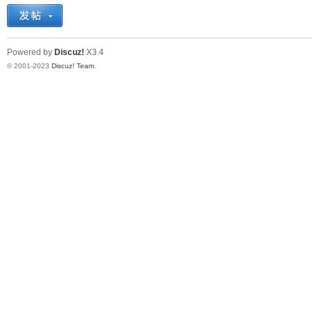
十
Powered by
Discuz!
X3.4
© 2001-2023
Discuz! Team
.
七
淘