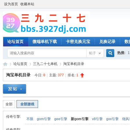
设为首页
收藏本站
论坛首页
微端单机下载
卡密兑换元宝
兑换记录
数
热搜:
1
帖子
搜
论坛首页
三九二十七单机
淘宝单机目录
淘宝单机目录
今日:
0
|
主题:
377
|
排名:
1
索
三
»
›
›
全部
全部游戏
传奇引擎:
不限
gom引擎
gee引擎
新gom引擎
v8引擎
gxx引擎
翎风
传奇类型: