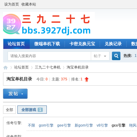
设为首页
收藏本站
论坛首页
微端单机下载
卡密兑换元宝
兑换记录
数
热搜:
1
帖子
搜
论坛首页
三九二十七单机
淘宝单机目录
淘宝单机目录
今日:
0
|
主题:
375
|
排名:
1
索
三
»
›
›
全部
全部游戏
1
传奇引擎:
不限
gom引擎
gee引擎
新gom引擎
v8引擎
gxx引擎
翎风
传奇类型: