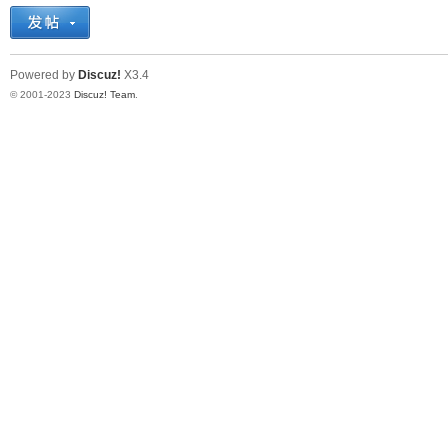
十
Powered by
Discuz!
X3.4
© 2001-2023
Discuz! Team
.
七
淘