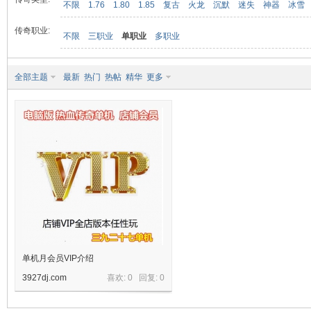
不限
1.76
1.80
1.85
复古
火龙
沉默
迷失
神器
冰雪
传奇职业:
不限
三职业
单职业
多职业
九
全部主题
最新
热门
热帖
精华
更多
二
单机月会员VIP介绍
3927dj.com
喜欢: 0 回复:
0