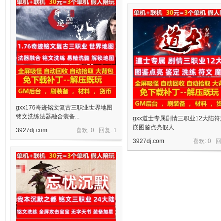
十
七
gxx176奇迹铭文复古三职业世界地图
铭文洗练法器融合装备...
gxx道士专属剧情三职业12大陆
嵌图鉴点亮假人
3927dj.com
喜欢: 0 回复:
1
3927dj.com
喜欢: 0 
淘