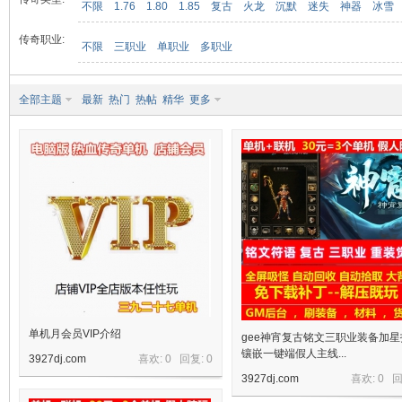
不限
1.76
1.80
1.85
复古
火龙
沉默
迷失
神器
冰雪
传奇职业:
不限
三职业
单职业
多职业
九
全部主题
最新
热门
热帖
精华
更多
二
单机月会员VIP介绍
gee神宵复古铭文三职业装备加星
镶嵌一键端假人主线...
3927dj.com
喜欢: 0 回复:
0
3927dj.com
喜欢: 0 