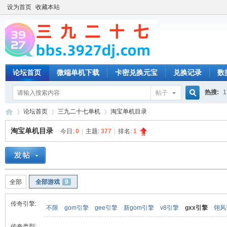
设为首页
收藏本站
论坛首页
微端单机下载
卡密兑换元宝
兑换记录
数
热搜:
1
帖子
搜
论坛首页
三九二十七单机
淘宝单机目录
淘宝单机目录
今日:
0
|
主题:
377
|
排名:
1
索
三
»
›
›
全部
全部游戏
9
传奇引擎:
不限
gom引擎
gee引擎
新gom引擎
v8引擎
gxx引擎
翎风
传奇类型: