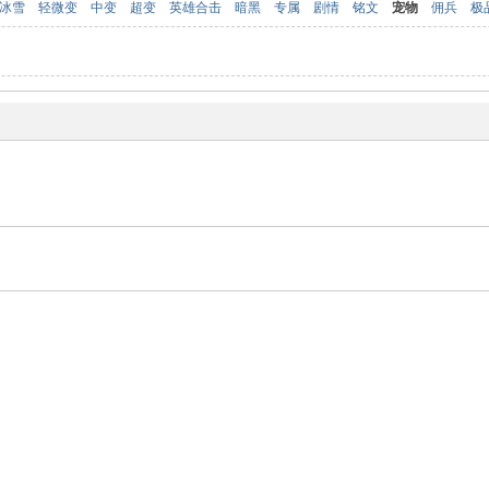
冰雪
轻微变
中变
超变
英雄合击
暗黑
专属
剧情
铭文
宠物
佣兵
极