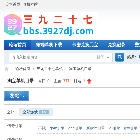
设为首页
收藏本站
论坛首页
微端单机下载
卡密兑换元宝
兑换记录
数
热搜:
帖子
搜
论坛首页
三九二十七单机
淘宝单机目录
淘宝单机目录
今日:
0
|
主题:
377
|
排名:
1
索
三
»
›
›
全部
全部游戏
326
传奇引擎:
不限
gom引擎
gee引擎
新gom引擎
v8引擎
gxx引擎
传奇类型: