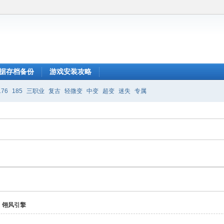
据存档备份
游戏安装攻略
176
185
三职业
复古
轻微变
中变
超变
迷失
专属
翎风引擎