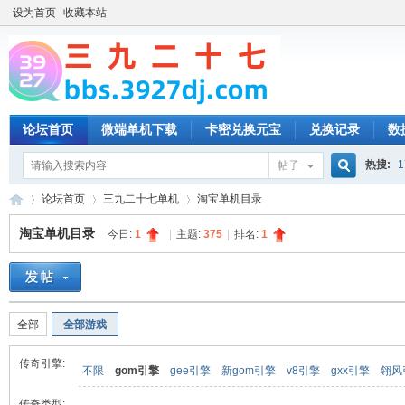
设为首页
收藏本站
论坛首页
微端单机下载
卡密兑换元宝
兑换记录
数
热搜:
1
帖子
搜
论坛首页
三九二十七单机
淘宝单机目录
淘宝单机目录
今日:
1
|
主题:
375
|
排名:
1
索
三
»
›
›
全部
全部游戏
传奇引擎:
不限
gom引擎
gee引擎
新gom引擎
v8引擎
gxx引擎
翎风
传奇类型: