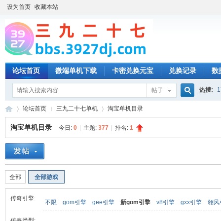
设为首页
收藏本站
论坛首页
微端单机下载
卡密兑换元宝
兑换记录
数
热搜:
1
帖子
搜
论坛首页
三九二十七单机
淘宝单机目录
淘宝单机目录
今日:
0
|
主题:
377
|
排名:
1
索
三
»
›
›
全部
全部游戏
传奇引擎:
不限
gom引擎
gee引擎
新gom引擎
v8引擎
gxx引擎
翎风
传奇类型: