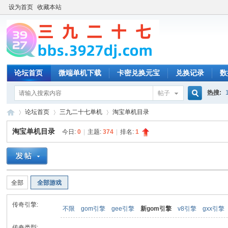
设为首页
收藏本站
论坛首页
微端单机下载
卡密兑换元宝
兑换记录
数
热搜:
帖子
搜
论坛首页
三九二十七单机
淘宝单机目录
淘宝单机目录
今日:
0
|
主题:
374
|
排名:
1
索
三
»
›
›
全部
全部游戏
传奇引擎:
不限
gom引擎
gee引擎
新gom引擎
v8引擎
gxx引擎
传奇类型: