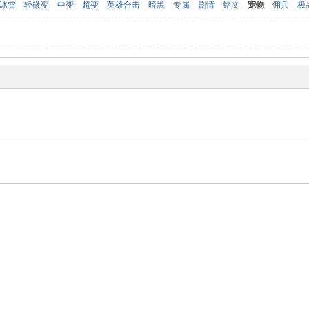
冰雪
轻微变
中变
超变
英雄合击
暗黑
专属
剧情
铭文
宠物
佣兵
极