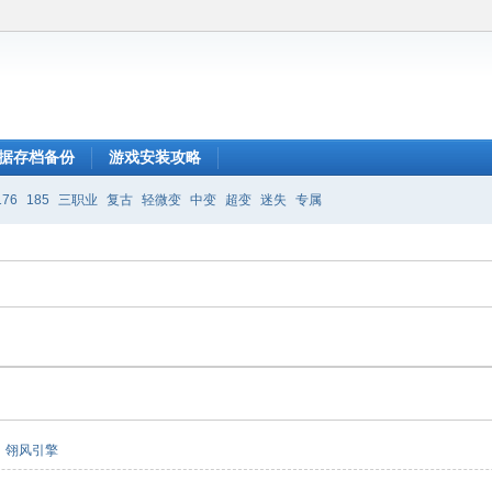
据存档备份
游戏安装攻略
176
185
三职业
复古
轻微变
中变
超变
迷失
专属
翎风引擎