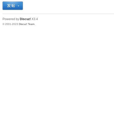
十
Powered by
Discuz!
X3.4
© 2001-2023
Discuz! Team
.
七
淘