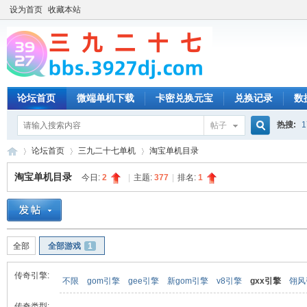
设为首页
收藏本站
论坛首页
微端单机下载
卡密兑换元宝
兑换记录
数
热搜:
1
帖子
搜
论坛首页
三九二十七单机
淘宝单机目录
淘宝单机目录
今日:
2
|
主题:
377
|
排名:
1
索
三
»
›
›
全部
全部游戏
1
传奇引擎:
不限
gom引擎
gee引擎
新gom引擎
v8引擎
gxx引擎
翎风
传奇类型: