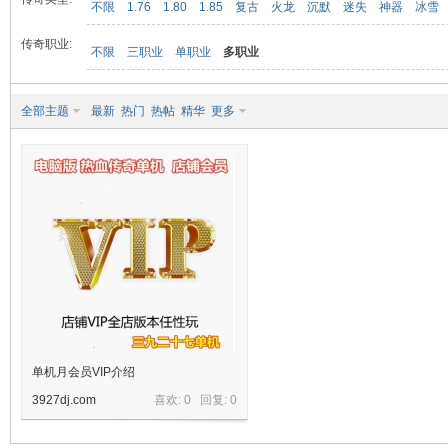
不限
1.76
1.80
1.85
复古
火龙
沉默
迷失
神器
冰雪
传奇职业:
不限
三职业
单职业
多职业
九
全部主题
最新
热门
热帖
精华
更多
二
单机月会员VIP介绍
3927dj.com
喜欢: 0 回复:
0