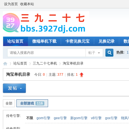
设为首页
收藏本站
论坛首页
微端单机下载
卡密兑换元宝
兑换记录
数
热搜:
1
帖子
搜
论坛首页
三九二十七单机
淘宝单机目录
淘宝单机目录
今日:
0
|
主题:
377
|
排名:
1
索
三
»
›
›
全部
全部游戏
116
传奇引擎:
不限
gom引擎
gee引擎
新gom引擎
v8引擎
gxx引擎
翎风
传奇类型: